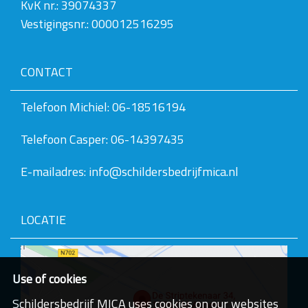
w
KvK nr.: 39074337
e
Vestigingsnr.: 000012516295
e
r
g
a
CONTACT
v
e
v
Telefoon Michiel: 06-18516194
a
n
Telefoon Casper: 06-14397435
d
e
a
E-mailadres: info@schildersbedrijfmica.nl
f
b
e
e
LOCATIE
l
d
i
n
g
Use of cookies
.
.
Schildersbedrijf MICA uses cookies on our websites