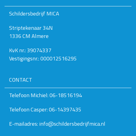
o
l
Schildersbedrijf MICA
l
e
Striptekenaar 34N
d
i
1336 CM Almere
g
e
w
KvK nr.: 39074337
e
Vestigingsnr.: 000012516295
e
r
g
a
CONTACT
v
e
v
Telefoon Michiel: 06-18516194
a
n
Telefoon Casper: 06-14397435
d
e
a
E-mailadres: info@schildersbedrijfmica.nl
f
b