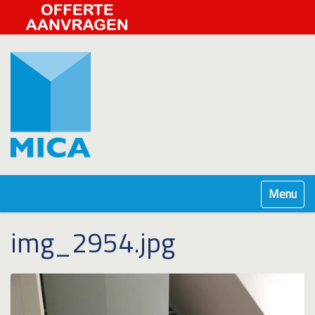
Klap navig
img_2954.jpg