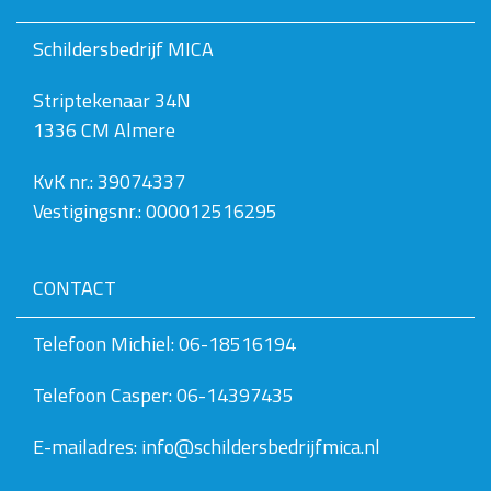
o
l
Schildersbedrijf MICA
l
e
Striptekenaar 34N
d
i
1336 CM Almere
g
e
w
KvK nr.: 39074337
e
Vestigingsnr.: 000012516295
e
r
g
a
CONTACT
v
e
v
Telefoon Michiel: 06-18516194
a
n
Telefoon Casper: 06-14397435
d
e
a
E-mailadres: info@schildersbedrijfmica.nl
f
b