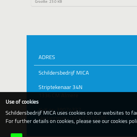
K
Grootte: 23.0 KB
l
i
k
v
o
o
r
d
e
ADRES
v
o
l
Schildersbedrijf MICA
l
e
d
Striptekenaar 34N
i
1336 CM Almere
g
e
Use of cookies
w
KvK nr.: 39074337
e
Schildersbedrijf MICA uses cookies on our websites to fac
e
Vestigingsnr.: 000012516295
For further details on cookies, please see our cookies poli
r
g
a