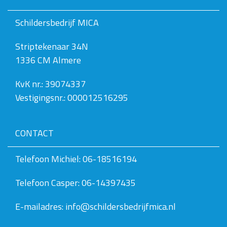
o
l
Schildersbedrijf MICA
l
e
Striptekenaar 34N
d
i
1336 CM Almere
g
e
w
KvK nr.: 39074337
e
Vestigingsnr.: 000012516295
e
r
g
a
CONTACT
v
e
v
Telefoon Michiel: 06-18516194
a
n
Telefoon Casper: 06-14397435
d
e
a
E-mailadres: info@schildersbedrijfmica.nl
f
b