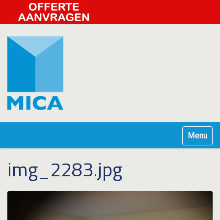
Klap navig
img_2283.jpg