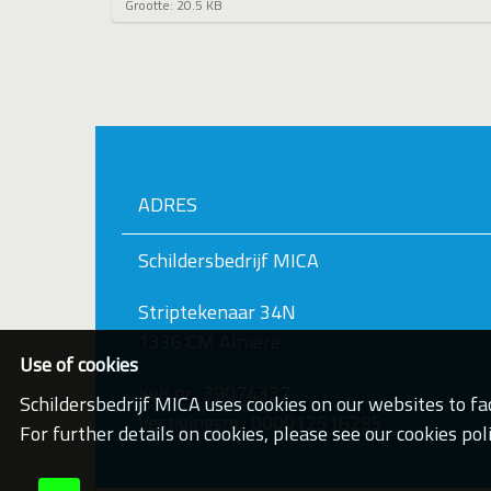
K
Grootte: 20.5 KB
l
i
k
v
o
o
r
d
e
ADRES
v
o
l
Schildersbedrijf MICA
l
e
d
Striptekenaar 34N
i
1336 CM Almere
g
e
Use of cookies
w
KvK nr.: 39074337
e
Schildersbedrijf MICA uses cookies on our websites to fac
e
Vestigingsnr.: 000012516295
For further details on cookies, please see our cookies poli
r
g
a